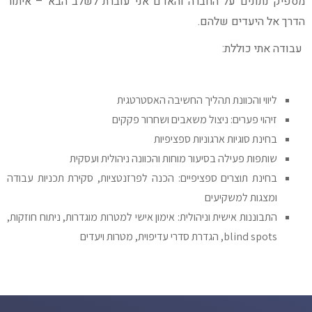
מספיק נתונים על החברה והאדם אני עוברת לשלב הבא – איתור
הדרך אל היעדים שלהם.
עבודה אתי כוללת:
ליווי והכוונת תהליך החשיבה האסטרטגית
זיהוי פערים: ניצול משאבים ושחרור פקקים
בחינת סוגיות ארגוניות ספציפיות
שותפות פעילה בסיעור מוחות והכוונה ניהולית ועסקית
בחינת תוצרים ספציפיים: הכנה לפרזנטציות, סקירת תכניות עבודה
ומצגות למשקיעים
התבוננות אישית וניהולית: אימון אישי למטרות מוגדרות, ניתוח חוזקות,
blind spots, הגדרת סדרי עדיפוית, מטרות ויעדים